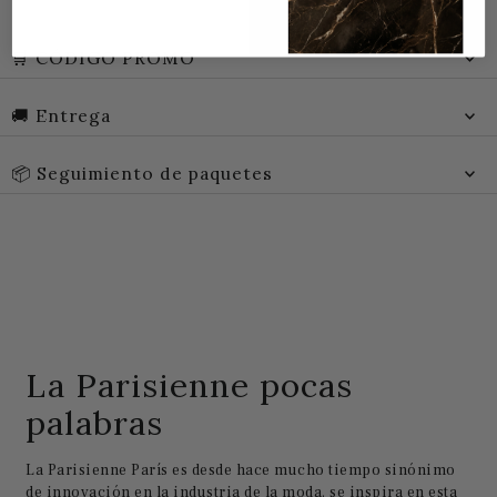
🛒 CÓDIGO PROMO
🚚 Entrega
📦 Seguimiento de paquetes
La Parisienne pocas
palabras
La Parisienne París es desde hace mucho tiempo sinónimo
de innovación en la industria de la moda. se inspira en esta