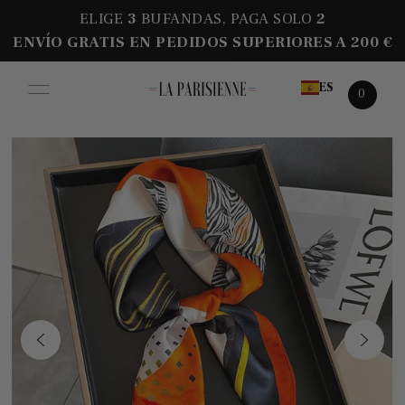
ELIGE
3
BUFANDAS, PAGA SOLO
2
ENVÍO GRATIS EN PEDIDOS SUPERIORES A 200 €
ES
0