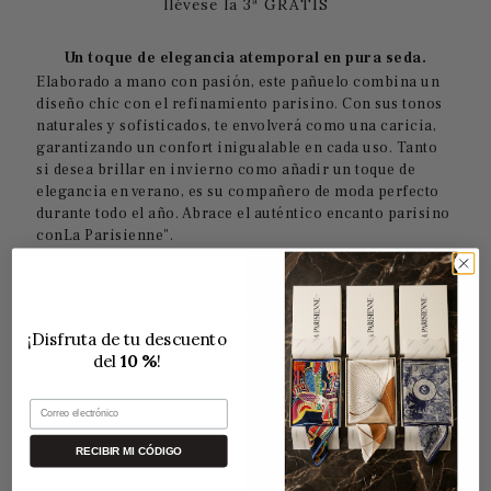
llévese la 3ª GRATIS
Un toque de elegancia atemporal en pura seda.
Elaborado a mano con pasión, este pañuelo combina un
diseño chic con el refinamiento parisino. Con sus tonos
naturales y sofisticados, te envolverá como una caricia,
garantizando un confort inigualable en cada uso. Tanto
si desea brillar en invierno como añadir un toque de
elegancia en verano, es su compañero de moda perfecto
durante todo el año. Abrace el auténtico encanto parisino
conLa Parisienne".
Materiales: 100% seda
Tamaño: 70 x 70 cm
El lavado a máquina debe realizarse a baja temperatura
(30°C).
¡Disfruta de tu descuento
Costuras reforzadas: Acabado de gama alta
del
10 %
!
Envío gratuito
Correo electrónico
RECIBIR MI CÓDIGO