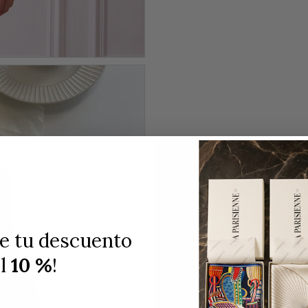
de tu descuento
el
10 %
!