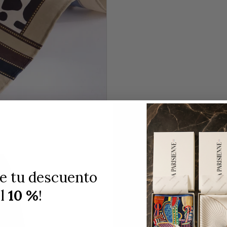
de tu descuento
el
10 %
!