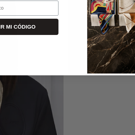
o
IR MI CÓDIGO