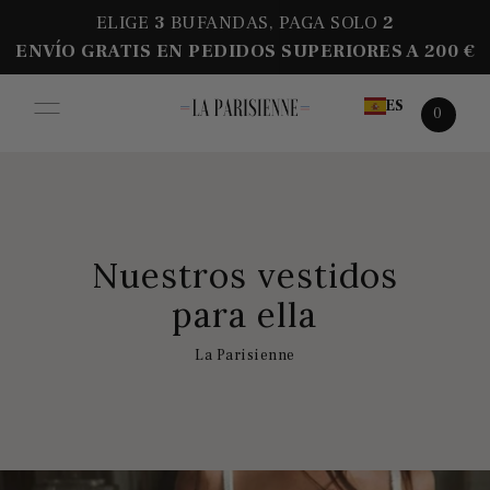
ELIGE
3
BUFANDAS, PAGA SOLO
2
ENVÍO GRATIS EN PEDIDOS SUPERIORES A 200 €
ES
0
Nuestros vestidos
para ella
La Parisienne