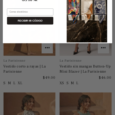
Correo electrónico
RECIBIR MI CÓDIGO
La Parisienne
La Parisienne
Vestido corto a rayas | La
Vestido sin mangas Button-Up
Parisienne
Mini Blazer | La Parisienne
$49.00
$46.00
S
M
L
XL
XS
S
M
L