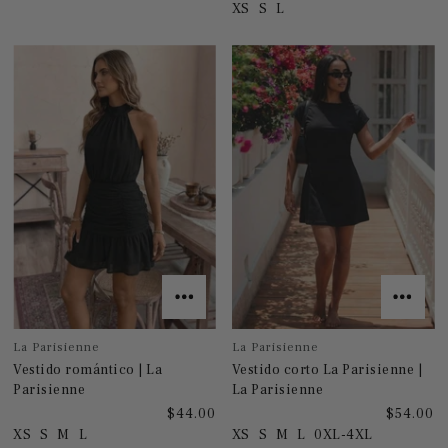
XS
S
L
La Parisienne
La Parisienne
Vestido romántico | La
Vestido corto La Parisienne |
Parisienne
La Parisienne
$44.00
$54.00
XS
S
M
L
XS
S
M
L
0XL-4XL