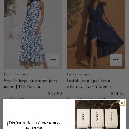
La Parisienne
La Parisienne
Vestido largo de verano para
Vestido estampado con
mujer | The Parisian
volantes | La Parisienne
$44.00
$44.00
S
M
L
XL
XS
S
M
L
XL
XXL
¡Disfruta de tu descuento
del
10 %
!